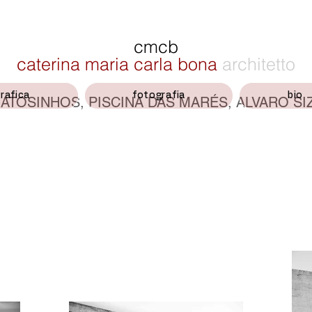
cmcb
caterina maria carla bona
architetto
rafica
fotografia
bio
ATOSINHOS, PISCINA DAS MARÉS, ALVARO SI