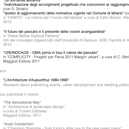
"La domanda abitativa"
"Individuazione degli accorgimenti progettuali che concorrono al raggiungime
(con S. Striato)
(c
"Ipotesi di aggiornamento della normativa vigente nel Comune di Milano"
in "HABITO - La ricerca per il futuro dell'abitare" a cura di Carlo Berizzi, Ma
2013
"Il futuro del passato e il presente delle visioni avanguardiste"
in "Rebel Matter Radical Patterns"
Atti del convegno organizzato dall'Università di Genova, ADD, Facoltà di A
2013
"CRONOCAOS - OMA porta in tour il valore del passato"
in "COMPLICITY - Progetti per Pavia 2011 Margini urbani", a cura di C. Beri
Maggioli Editore 2011
arch
"L'Architecture d'Aujourd'hui 1980-1990"
Research about publishing events, urban development and dwelling politic 
ects published in books
"The Sensational Way"
in "Architecture & landscape design"
a cura di Tiziano Cattaneo
Maggioli Editore, 2011
"Axial Connection"
in "Changing Shanghai - from Expo's after use to the new green towns"