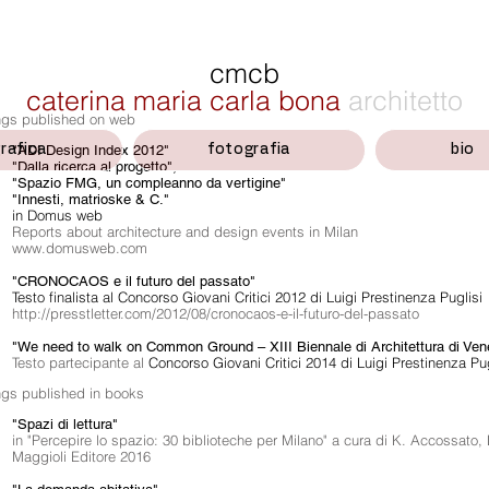
cmcb
caterina maria carla bona
architetto
ings published on web
rafica
"ADI Design Index 2012"
fotografia
bio
"Dalla ricerca al progetto",
"Spazio FMG, un compleanno da vertigine"
"Innesti, matrioske & C."
in Domus web
Reports about architecture and design events in Milan
www.domusweb.com
"CRONOCAOS e il futuro del passato"
Testo finalista al Concorso Giovani Critici 2012 di Luigi Prestinenza Puglisi
http://presstletter.com/2012/08/cronocaos-e-il-futuro-del-passato
"We need to walk on Common Ground – XIII Biennale di Architettura di Ven
Testo partecipante al
Concorso Giovani Critici 2014 di Luigi Prestinenza Pug
ings
published in books
"Spazi di lettura
"
in "Percepire lo spazio: 30 biblioteche per Milano" a cura di K. Accossato, L
Maggioli Editore 2016