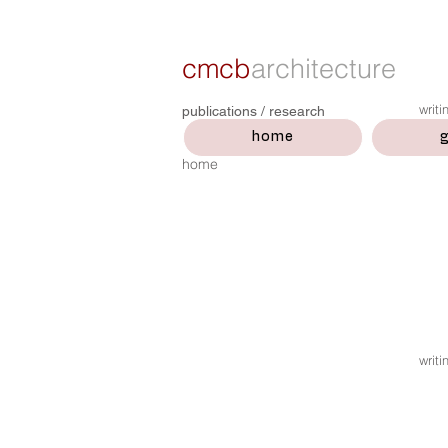
cmcb
architecture
writ
publications / research
home
g
home
writ