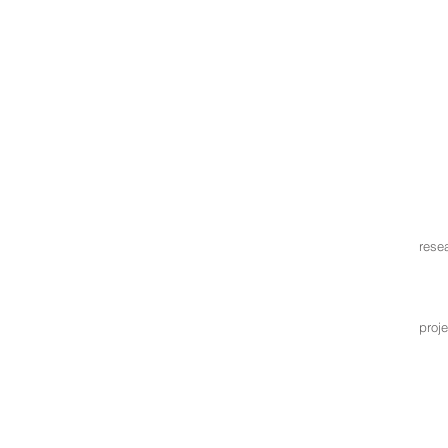
rese
proj