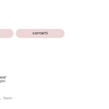
contatti
ezia"
lisi
. Trentin